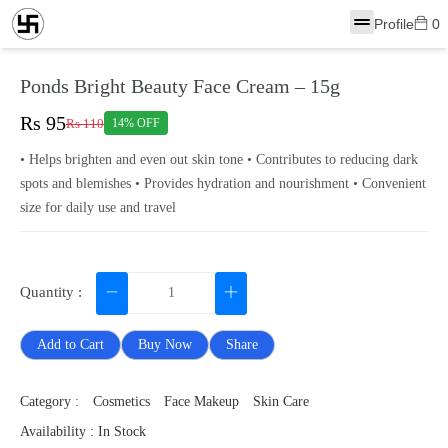
Profile
0
Ponds Bright Beauty Face Cream – 15g
Rs 95
Rs 110
14% OFF
• Helps brighten and even out skin tone • Contributes to reducing dark
spots and blemishes • Provides hydration and nourishment • Convenient
size for daily use and travel
Quantity :
Add to Cart
Buy Now
Share
Category :
Cosmetics
Face Makeup
Skin Care
Availability : In Stock